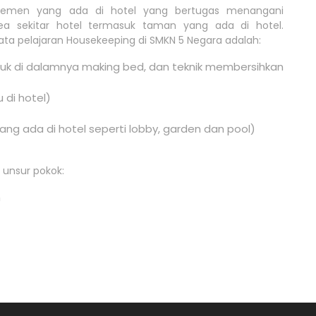
temen yang ada di hotel yang bertugas menangani
ea sekitar hotel termasuk taman yang ada di hotel.
ta pelajaran Housekeeping di SMKN 5 Negara adalah:
uk di dalamnya making bed, dan teknik membersihkan
 di hotel)
ang ada di hotel seperti lobby, garden dan pool)
 unsur pokok:
n