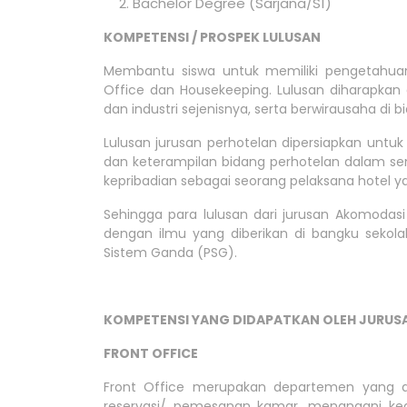
Bachelor Degree (Sarjana/S1)
KOMPETENSI / PROSPEK LULUSAN
Membantu siswa untuk memiliki pengetahuan
Office dan Housekeeping. Lulusan diharapkan da
dan industri sejenisnya, serta berwirausaha di b
Lulusan jurusan perhotelan dipersiapkan untu
dan keterampilan bidang perhotelan dalam se
kepribadian sebagai seorang pelaksana hotel ya
Sehingga para lulusan dari jurusan Akomodasi
dengan ilmu yang diberikan di bangku sekolah
Sistem Ganda (PSG).
KOMPETENSI YANG DIDAPATKAN OLEH JURUS
FRONT OFFICE
Front Office merupakan departemen yang 
reservasi/ pemesanan kamar, menangani ke