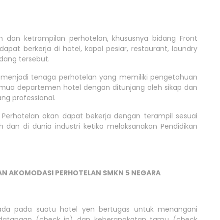
 dan ketrampilan perhotelan, khususnya bidang Front
pat berkerja di hotel, kapal pesiar, restaurant, laundry
idang tersebut.
k menjadi tenaga perhotelan yang memiliki pengetahuan
mua departemen hotel dengan ditunjang oleh sikap dan
ng professional.
 Perhotelan akan dapat bekerja dengan terampil sesuai
 dan di dunia industri ketika melaksanakan Pendidikan
AN AKOMODASI PERHOTELAN SMKN 5 NEGARA
ada pada suatu hotel yen bertugas untuk menangani
datangan (check in) dan keberangkatan tamu (check