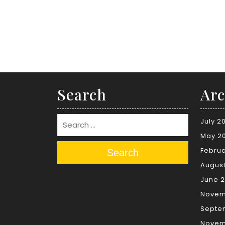
Search
Arc
July 2
May 2
Februa
Search
Augus
June 2
Novem
Septe
Novem