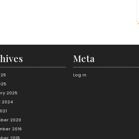
hives
Meta
025
Log in
025
ry 2025
t 2024
021
ber 2020
mber 2016
ber 2015