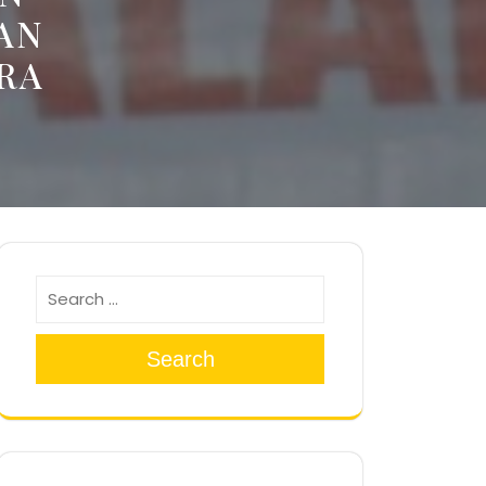
AN
ARA
Search