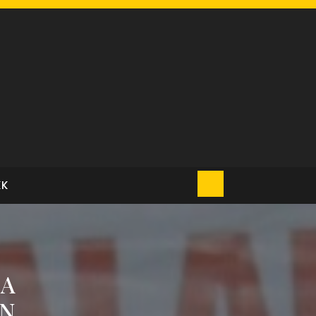
KK
SA
AN