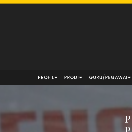
Skip
to
content
PROFIL
PRODI
GURU/PEGAWAI
P
P