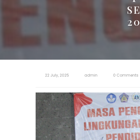
S
20
22 July, 2025
admin
0 Comments