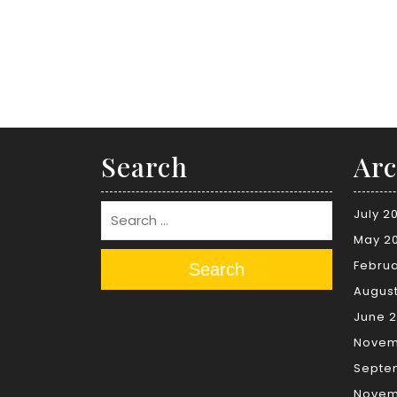
Search
Arc
July 2
May 2
Februa
Search
Augus
June 2
Novem
Septe
Novem