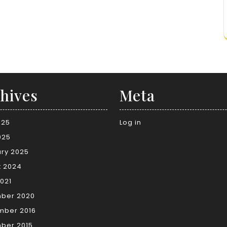
hives
Meta
025
Log in
025
ry 2025
t 2024
021
ber 2020
mber 2016
ber 2015