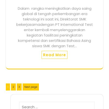
Dalam rangka meningkatkan daya saing
global di tengah perkembangan era
teknologi ini saat ini, Direktorat SMK
bekerjasamadengan PT International Test
enter kembali menyelenggarakan
kegiatan fasilitasi peningkatan
kompetensi dan sertifikasi Bahasa Asing
siswa SMK dengan Test…
Read More
Posts
Page
Page
Page
1
2
3
Next page
pagination