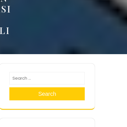
SI
LI
Search