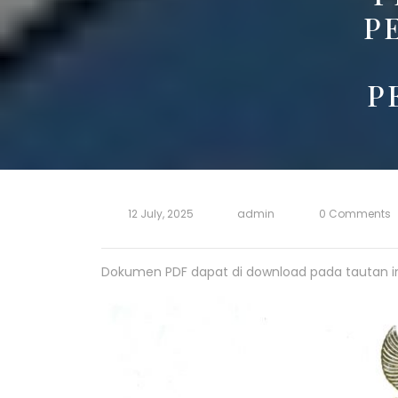
P
P
12 July, 2025
admin
0 Comments
Dokumen PDF dapat di download pada tautan in