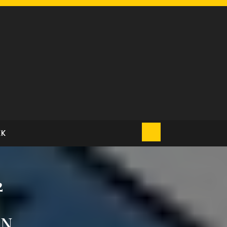
KK
2
AN