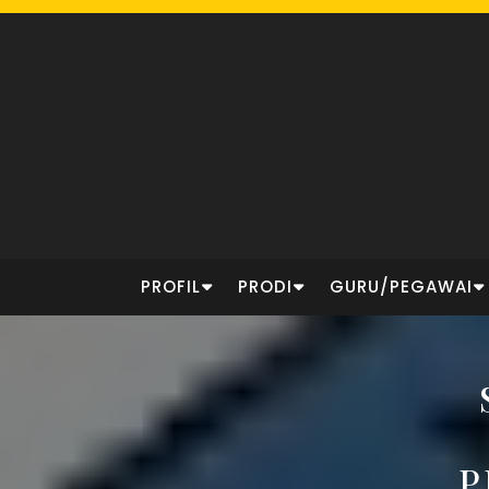
Skip
to
content
PROFIL
PRODI
GURU/PEGAWAI
P