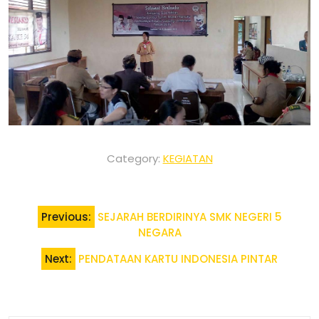
Category:
KEGIATAN
Post
Previous:
SEJARAH BERDIRINYA SMK NEGERI 5
navigation
NEGARA
Next:
PENDATAAN KARTU INDONESIA PINTAR