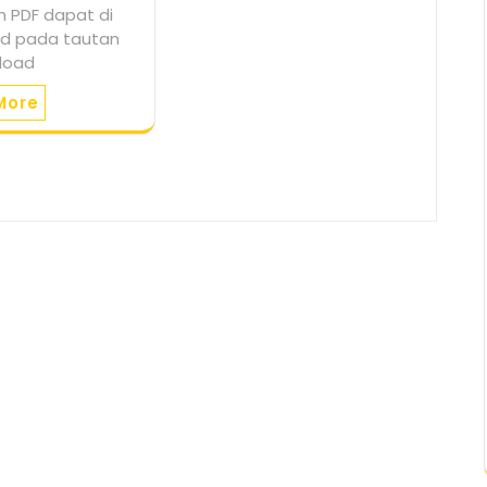
 PDF dapat di
d pada tautan
nload
More