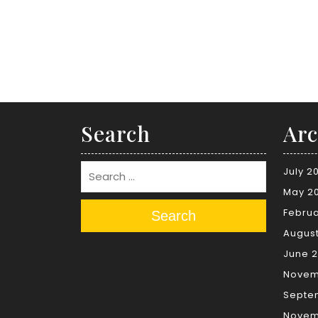
Search
Arc
July 2
May 2
Februa
Search
Augus
June 2
Novem
Septe
Novem