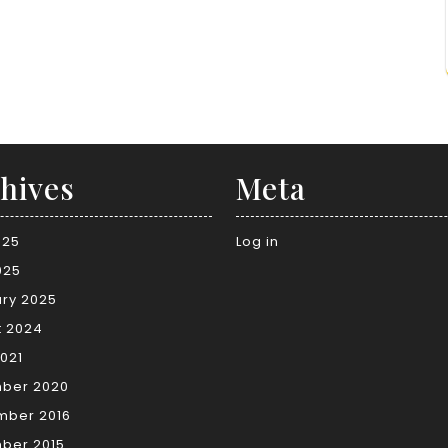
hives
Meta
025
Log in
025
ry 2025
t 2024
021
ber 2020
mber 2016
ber 2015