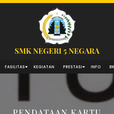
SMK NEGERI 5 NEGARA
FASILITAS
KEGIATAN
PRESTASI
INFO
B
PENDATAAN KARTU