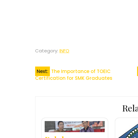
Category:
INFO
Post
Next:
The Importance of TOEIC
Certification for SMK Graduates
navigation
Rel