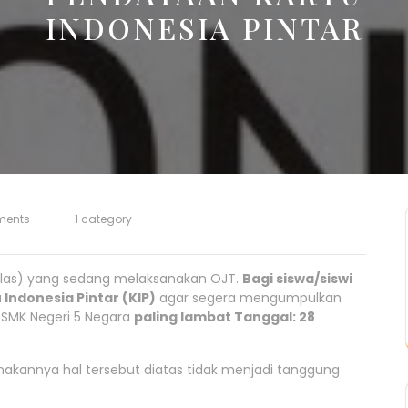
INDONESIA PINTAR
ments
1 category
belas) yang sedang melaksanakan OJT.
Bagi siswa/siswi
ndonesia Pintar (KIP)
agar segera mengumpulkan
 SMK Negeri 5 Negara
paling lambat Tanggal: 28
anakannya hal tersebut diatas tidak menjadi tanggung