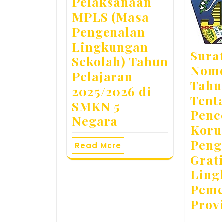
Pelaksanaan
MPLS (Masa
Pengenalan
Lingkungan
Sura
Sekolah) Tahun
Nomo
Pelajaran
Tahu
2025/2026 di
Tent
SMKN 5
Penc
Negara
Koru
Peng
Read More
Grati
Ling
Peme
Prov