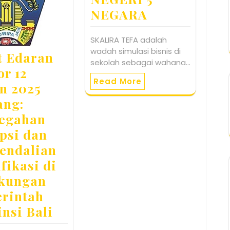
NEGARA
SKALIRA TEFA adalah
wadah simulasi bisnis di
t Edaran
sekolah sebagai wahana…
r 12
Read More
n 2025
ang:
egahan
psi dan
endalian
fikasi di
kungan
rintah
insi Bali